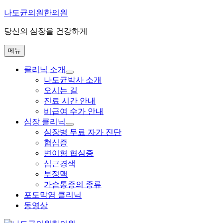
콘
나도균의원한의원
텐
당신의 심장을 건강하게
츠
로
메뉴
바
로
클리닉 소개
가
하
나도균박사 소개
기
위
오시는 길
메
진료 시간 안내
뉴
비급여 수가 안내
확
장
심장 클리닉
하
심장병 무료 자가 진단
위
협심증
메
변이형 협심증
뉴
심근경색
확
장
부정맥
가슴통증의 종류
포도막염 클리닉
동영상