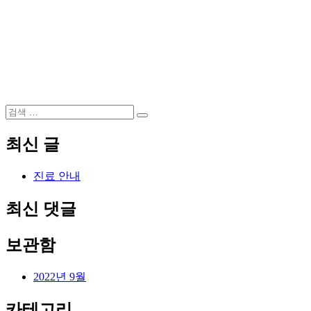
검
검
색:
색
최신 글
진료 안내
최신 댓글
보관함
2022년 9월
카테고리