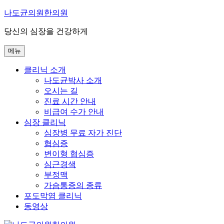
콘
나도균의원한의원
텐
당신의 심장을 건강하게
츠
로
메뉴
바
로
클리닉 소개
가
나도균박사 소개
기
오시는 길
진료 시간 안내
비급여 수가 안내
심장 클리닉
심장병 무료 자가 진단
협심증
변이형 협심증
심근경색
부정맥
가슴통증의 종류
포도막염 클리닉
동영상