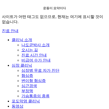
운동이 묘약이다
사이트가 어떤 태그도 없으므로, 현재는 여기에 표시할 것이
없습니다.
진료 안내
클리닉 소개
나도균박사 소개
오시는 길
진료 시간 안내
비급여 수가 안내
심장 클리닉
심장병 무료 자가 진단
협심증
변이형 협심증
심근경색
부정맥
가슴통증의 종류
포도막염 클리닉
동영상