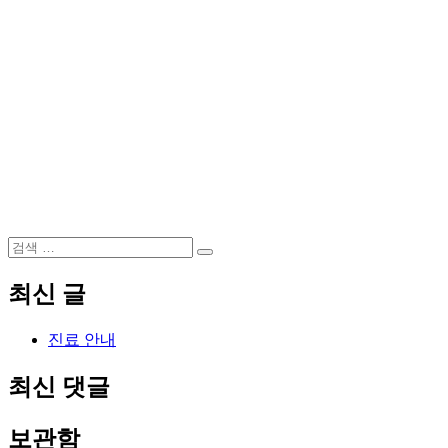
검
검
색:
색
최신 글
진료 안내
최신 댓글
보관함