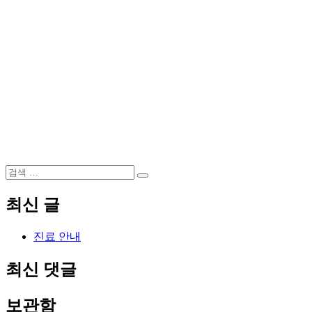
검
검
색:
색
최신 글
진료 안내
최신 댓글
보관함