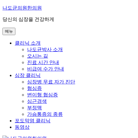
콘
나도균의원한의원
텐
당신의 심장을 건강하게
츠
로
메뉴
바
로
클리닉 소개
가
나도균박사 소개
기
오시는 길
진료 시간 안내
비급여 수가 안내
심장 클리닉
심장병 무료 자가 진단
협심증
변이형 협심증
심근경색
부정맥
가슴통증의 종류
포도막염 클리닉
동영상