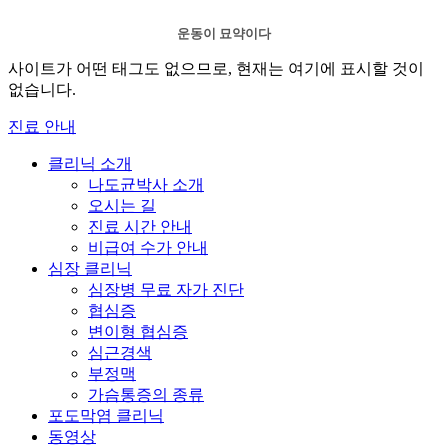
운동이 묘약이다
사이트가 어떤 태그도 없으므로, 현재는 여기에 표시할 것이
없습니다.
진료 안내
클리닉 소개
나도균박사 소개
오시는 길
진료 시간 안내
비급여 수가 안내
심장 클리닉
심장병 무료 자가 진단
협심증
변이형 협심증
심근경색
부정맥
가슴통증의 종류
포도막염 클리닉
동영상