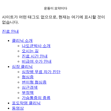
운동이 묘약이다
사이트가 어떤 태그도 없으므로, 현재는 여기에 표시할 것이
없습니다.
진료 안내
클리닉 소개
나도균박사 소개
오시는 길
진료 시간 안내
비급여 수가 안내
심장 클리닉
심장병 무료 자가 진단
협심증
변이형 협심증
심근경색
부정맥
가슴통증의 종류
포도막염 클리닉
동영상