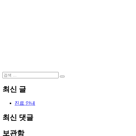
검
검
색:
색
최신 글
진료 안내
최신 댓글
보관함