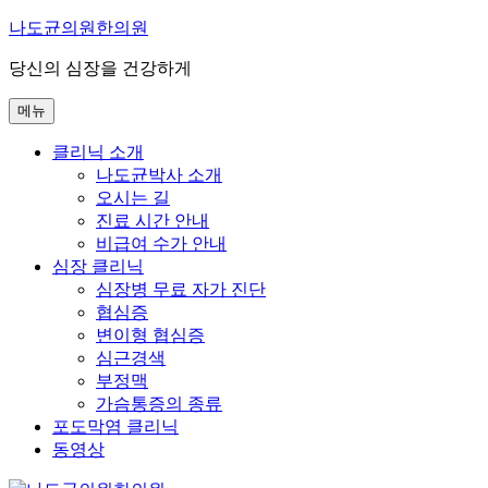
콘
나도균의원한의원
텐
당신의 심장을 건강하게
츠
로
메뉴
바
로
클리닉 소개
가
나도균박사 소개
기
오시는 길
진료 시간 안내
비급여 수가 안내
심장 클리닉
심장병 무료 자가 진단
협심증
변이형 협심증
심근경색
부정맥
가슴통증의 종류
포도막염 클리닉
동영상