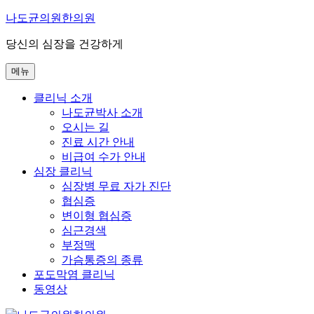
콘
나도균의원한의원
텐
당신의 심장을 건강하게
츠
로
메뉴
바
로
클리닉 소개
가
나도균박사 소개
기
오시는 길
진료 시간 안내
비급여 수가 안내
심장 클리닉
심장병 무료 자가 진단
협심증
변이형 협심증
심근경색
부정맥
가슴통증의 종류
포도막염 클리닉
동영상