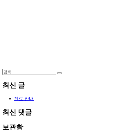
검
검
색:
색
최신 글
진료 안내
최신 댓글
보관함