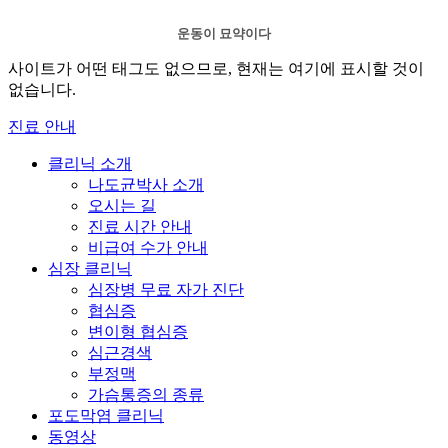
운동이 묘약이다
사이트가 어떤 태그도 없으므로, 현재는 여기에 표시할 것이
없습니다.
진료 안내
클리닉 소개
나도균박사 소개
오시는 길
진료 시간 안내
비급여 수가 안내
심장 클리닉
심장병 무료 자가 진단
협심증
변이형 협심증
심근경색
부정맥
가슴통증의 종류
포도막염 클리닉
동영상