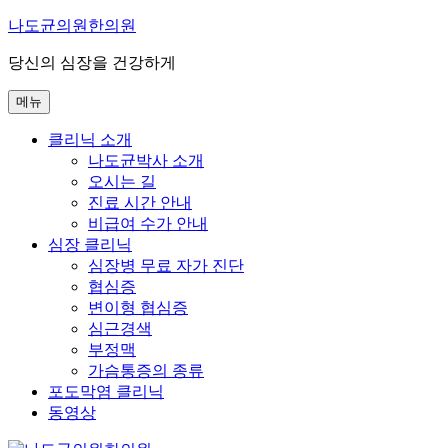
콘
나도균의원한의원
텐
당신의 심장을 건강하게
츠
로
메뉴
바
로
클리닉 소개
가
나도균박사 소개
기
오시는 길
진료 시간 안내
비급여 수가 안내
심장 클리닉
심장병 무료 자가 진단
협심증
변이형 협심증
심근경색
부정맥
가슴통증의 종류
포도막염 클리닉
동영상