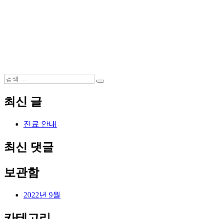
검
검
색:
색
최신 글
진료 안내
최신 댓글
보관함
2022년 9월
카테고리