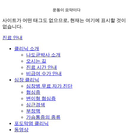
운동이 묘약이다
사이트가 어떤 태그도 없으므로, 현재는 여기에 표시할 것이
없습니다.
진료 안내
클리닉 소개
나도균박사 소개
오시는 길
진료 시간 안내
비급여 수가 안내
심장 클리닉
심장병 무료 자가 진단
협심증
변이형 협심증
심근경색
부정맥
가슴통증의 종류
포도막염 클리닉
동영상