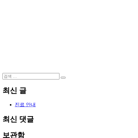
검
검
색:
색
최신 글
진료 안내
최신 댓글
보관함