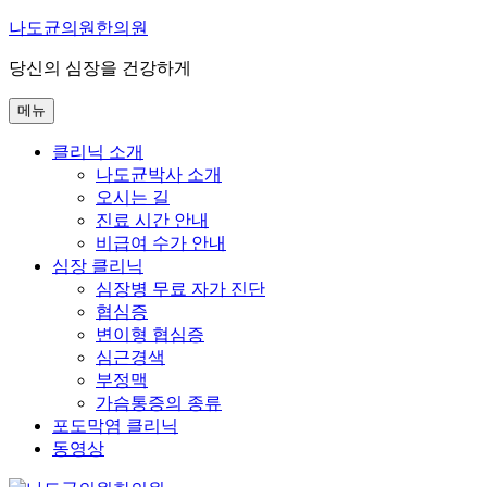
콘
나도균의원한의원
텐
당신의 심장을 건강하게
츠
로
메뉴
바
로
클리닉 소개
가
나도균박사 소개
기
오시는 길
진료 시간 안내
비급여 수가 안내
심장 클리닉
심장병 무료 자가 진단
협심증
변이형 협심증
심근경색
부정맥
가슴통증의 종류
포도막염 클리닉
동영상