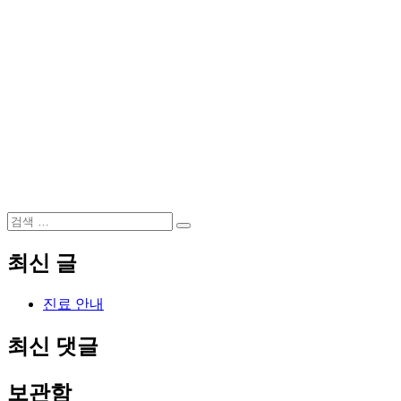
검
검
색:
색
최신 글
진료 안내
최신 댓글
보관함