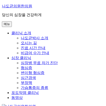
콘
나도균의원한의원
텐
당신의 심장을 건강하게
츠
로
메뉴
바
로
클리닉 소개
가
나도균박사 소개
기
오시는 길
진료 시간 안내
비급여 수가 안내
심장 클리닉
심장병 무료 자가 진단
협심증
변이형 협심증
심근경색
부정맥
가슴통증의 종류
포도막염 클리닉
동영상