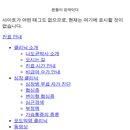
운동이 묘약이다
사이트가 어떤 태그도 없으므로, 현재는 여기에 표시할 것이
없습니다.
진료 안내
클리닉 소개
나도균박사 소개
오시는 길
진료 시간 안내
비급여 수가 안내
심장 클리닉
심장병 무료 자가 진단
협심증
변이형 협심증
심근경색
부정맥
가슴통증의 종류
포도막염 클리닉
동영상