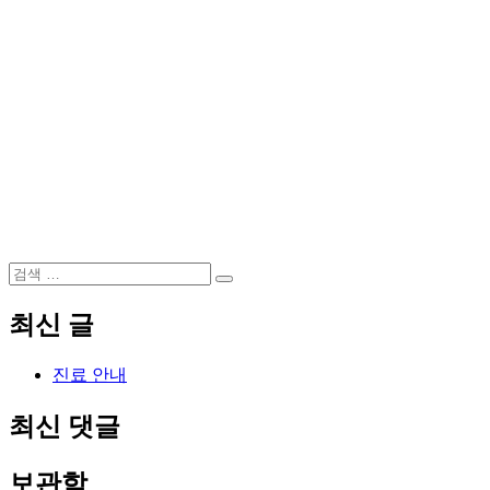
검
검
색:
색
최신 글
진료 안내
최신 댓글
보관함