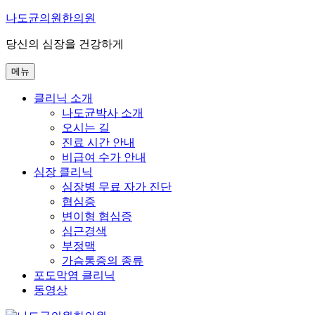
콘
나도균의원한의원
텐
당신의 심장을 건강하게
츠
로
메뉴
바
로
클리닉 소개
가
나도균박사 소개
기
오시는 길
진료 시간 안내
비급여 수가 안내
심장 클리닉
심장병 무료 자가 진단
협심증
변이형 협심증
심근경색
부정맥
가슴통증의 종류
포도막염 클리닉
동영상