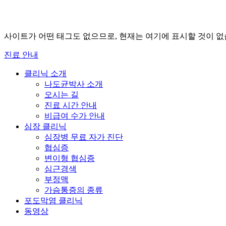
사이트가 어떤 태그도 없으므로, 현재는 여기에 표시할 것이 없
진료 안내
클리닉 소개
나도균박사 소개
오시는 길
진료 시간 안내
비급여 수가 안내
심장 클리닉
심장병 무료 자가 진단
협심증
변이형 협심증
심근경색
부정맥
가슴통증의 종류
포도막염 클리닉
동영상