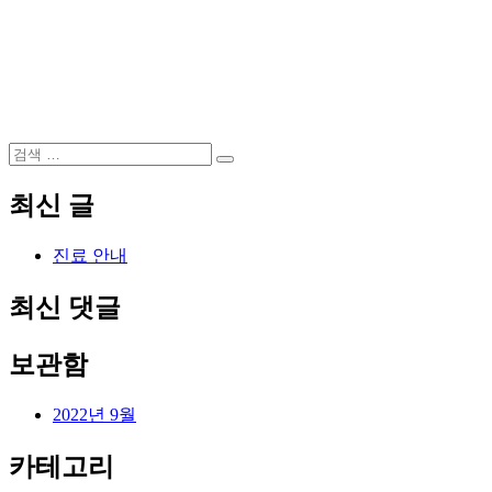
검
검
색:
색
최신 글
진료 안내
최신 댓글
보관함
2022년 9월
카테고리