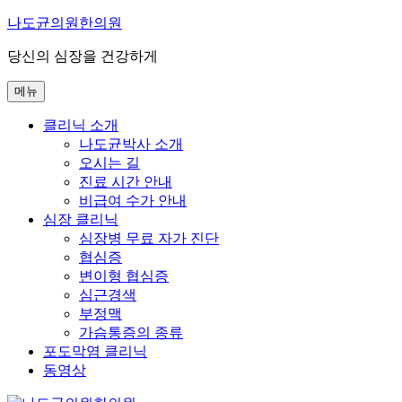
콘
나도균의원한의원
텐
당신의 심장을 건강하게
츠
로
메뉴
바
로
클리닉 소개
가
나도균박사 소개
기
오시는 길
진료 시간 안내
비급여 수가 안내
심장 클리닉
심장병 무료 자가 진단
협심증
변이형 협심증
심근경색
부정맥
가슴통증의 종류
포도막염 클리닉
동영상