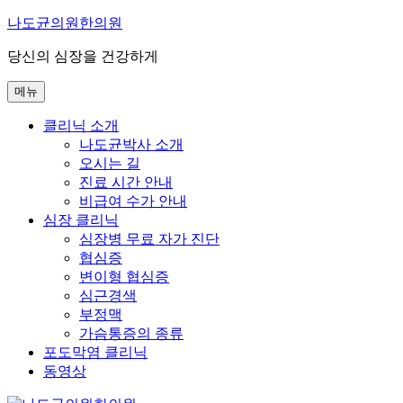
콘
나도균의원한의원
텐
당신의 심장을 건강하게
츠
로
메뉴
바
로
클리닉 소개
가
나도균박사 소개
기
오시는 길
진료 시간 안내
비급여 수가 안내
심장 클리닉
심장병 무료 자가 진단
협심증
변이형 협심증
심근경색
부정맥
가슴통증의 종류
포도막염 클리닉
동영상