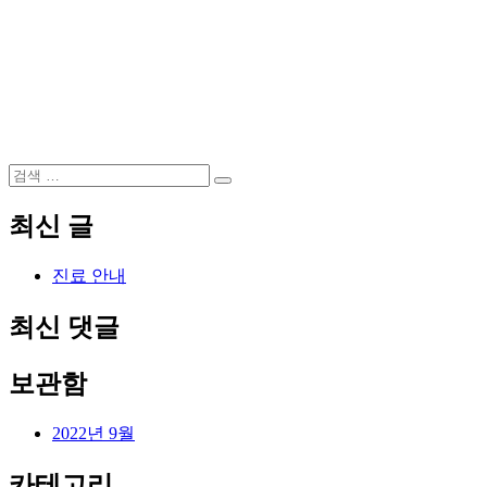
검
검
색:
색
최신 글
진료 안내
최신 댓글
보관함
2022년 9월
카테고리