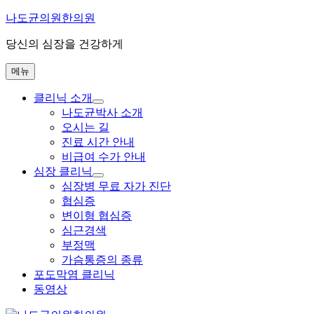
콘
나도균의원한의원
텐
당신의 심장을 건강하게
츠
로
메뉴
바
로
클리닉 소개
가
하
나도균박사 소개
기
위
오시는 길
메
진료 시간 안내
뉴
비급여 수가 안내
확
장
심장 클리닉
하
심장병 무료 자가 진단
위
협심증
메
변이형 협심증
뉴
심근경색
확
장
부정맥
가슴통증의 종류
포도막염 클리닉
동영상