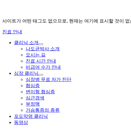
사이트가 어떤 태그도 없으므로, 현재는 여기에 표시할 것이 없
진료 안내
클리닉 소개
하
나도균박사 소개
위
오시는 길
메
진료 시간 안내
뉴
비급여 수가 안내
확
장
심장 클리닉
하
심장병 무료 자가 진단
위
협심증
메
변이형 협심증
뉴
심근경색
확
장
부정맥
가슴통증의 종류
포도막염 클리닉
동영상