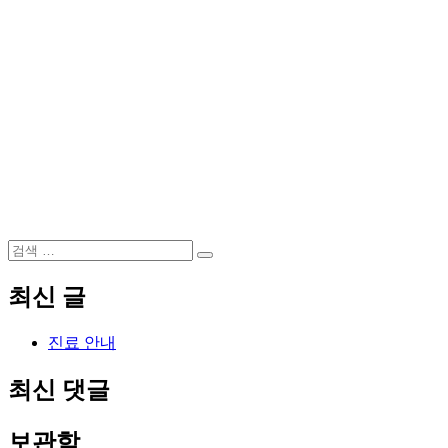
검
검
색:
색
최신 글
진료 안내
최신 댓글
보관함