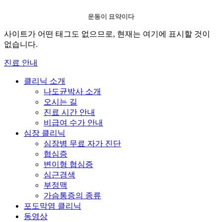
운동이 묘약이다
사이트가 어떤 태그도 없으므로, 현재는 여기에 표시할 것이
없습니다.
진료 안내
클리닉 소개
나도균박사 소개
오시는 길
진료 시간 안내
비급여 수가 안내
심장 클리닉
심장병 무료 자가 진단
협심증
변이형 협심증
심근경색
부정맥
가슴통증의 종류
포도막염 클리닉
동영상