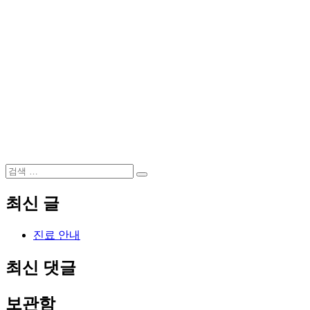
검
검
색:
색
최신 글
진료 안내
최신 댓글
보관함