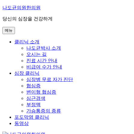
콘
나도균의원한의원
텐
당신의 심장을 건강하게
츠
로
메뉴
바
로
클리닉 소개
가
나도균박사 소개
기
오시는 길
진료 시간 안내
비급여 수가 안내
심장 클리닉
심장병 무료 자가 진단
협심증
변이형 협심증
심근경색
부정맥
가슴통증의 종류
포도막염 클리닉
동영상