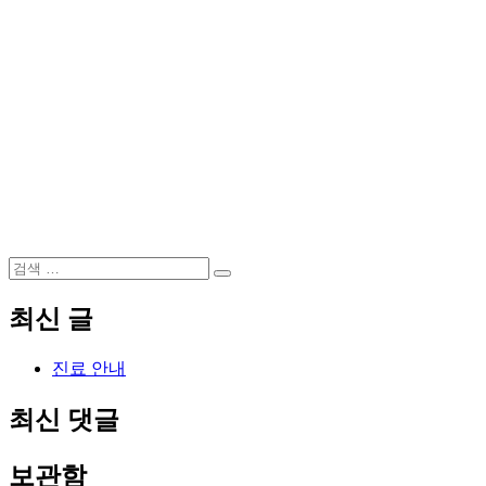
검
검
색:
색
최신 글
진료 안내
최신 댓글
보관함