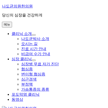
콘
나도균의원한의원
텐
당신의 심장을 건강하게
츠
로
메뉴
바
로
클리닉 소개
가
하
나도균박사 소개
기
위
오시는 길
메
진료 시간 안내
뉴
비급여 수가 안내
확
장
심장 클리닉
하
심장병 무료 자가 진단
위
협심증
메
변이형 협심증
뉴
심근경색
확
장
부정맥
가슴통증의 종류
포도막염 클리닉
동영상