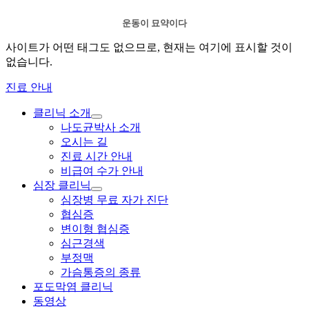
운동이 묘약이다
사이트가 어떤 태그도 없으므로, 현재는 여기에 표시할 것이
없습니다.
진료 안내
클리닉 소개
하
나도균박사 소개
위
오시는 길
메
진료 시간 안내
뉴
비급여 수가 안내
확
장
심장 클리닉
하
심장병 무료 자가 진단
위
협심증
메
변이형 협심증
뉴
심근경색
확
장
부정맥
가슴통증의 종류
포도막염 클리닉
동영상