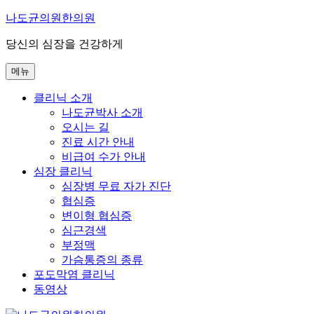
콘
나도균의원한의원
텐
당신의 심장을 건강하게
츠
로
메뉴
바
로
클리닉 소개
가
나도균박사 소개
기
오시는 길
진료 시간 안내
비급여 수가 안내
심장 클리닉
심장병 무료 자가 진단
협심증
변이형 협심증
심근경색
부정맥
가슴통증의 종류
포도막염 클리닉
동영상