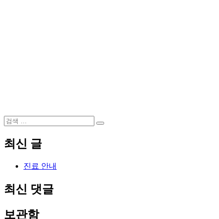
검
검
색:
색
최신 글
진료 안내
최신 댓글
보관함