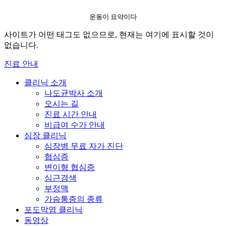
운동이 묘약이다
사이트가 어떤 태그도 없으므로, 현재는 여기에 표시할 것이
없습니다.
진료 안내
클리닉 소개
나도균박사 소개
오시는 길
진료 시간 안내
비급여 수가 안내
심장 클리닉
심장병 무료 자가 진단
협심증
변이형 협심증
심근경색
부정맥
가슴통증의 종류
포도막염 클리닉
동영상