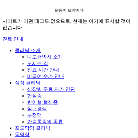
운동이 묘약이다
사이트가 어떤 태그도 없으므로, 현재는 여기에 표시할 것이
없습니다.
진료 안내
클리닉 소개
나도균박사 소개
오시는 길
진료 시간 안내
비급여 수가 안내
심장 클리닉
심장병 무료 자가 진단
협심증
변이형 협심증
심근경색
부정맥
가슴통증의 종류
포도막염 클리닉
동영상