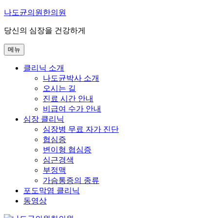
콘
나도균의원한의원
텐
당신의 심장을 건강하게
츠
로
메뉴
바
로
클리닉 소개
가
나도균박사 소개
기
오시는 길
진료 시간 안내
비급여 수가 안내
심장 클리닉
심장병 무료 자가 진단
협심증
변이형 협심증
심근경색
부정맥
가슴통증의 종류
포도막염 클리닉
동영상