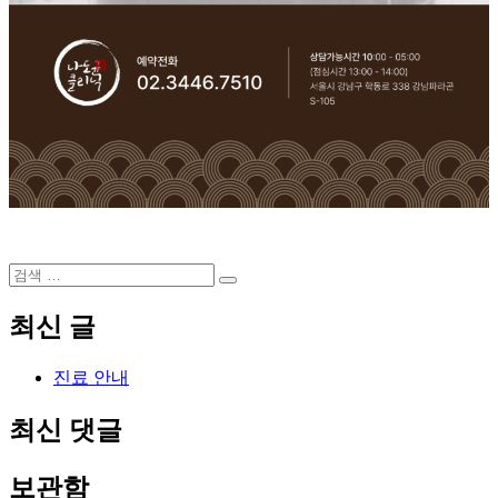
검
검
색:
색
최신 글
진료 안내
최신 댓글
보관함