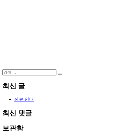
검
검
색:
색
최신 글
진료 안내
최신 댓글
보관함