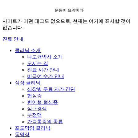
운동이 묘약이다
사이트가 어떤 태그도 없으므로, 현재는 여기에 표시할 것이
없습니다.
진료 안내
클리닉 소개
나도균박사 소개
오시는 길
진료 시간 안내
비급여 수가 안내
심장 클리닉
심장병 무료 자가 진단
협심증
변이형 협심증
심근경색
부정맥
가슴통증의 종류
포도막염 클리닉
동영상