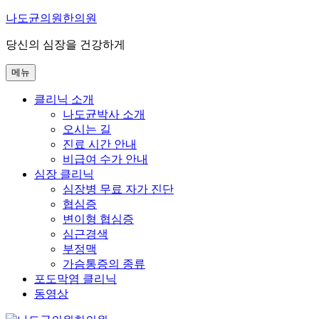
콘
나도균의원한의원
텐
당신의 심장을 건강하게
츠
로
메뉴
바
로
클리닉 소개
가
나도균박사 소개
기
오시는 길
진료 시간 안내
비급여 수가 안내
심장 클리닉
심장병 무료 자가 진단
협심증
변이형 협심증
심근경색
부정맥
가슴통증의 종류
포도막염 클리닉
동영상