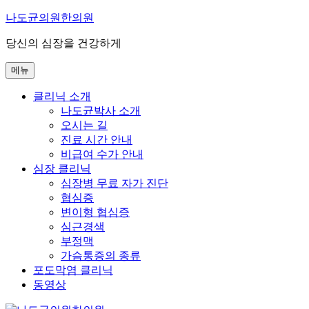
콘
나도균의원한의원
텐
당신의 심장을 건강하게
츠
로
메뉴
바
로
클리닉 소개
가
나도균박사 소개
기
오시는 길
진료 시간 안내
비급여 수가 안내
심장 클리닉
심장병 무료 자가 진단
협심증
변이형 협심증
심근경색
부정맥
가슴통증의 종류
포도막염 클리닉
동영상