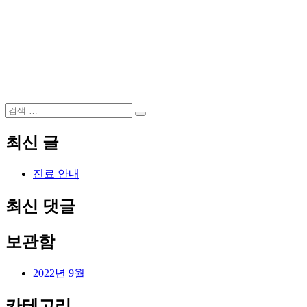
검
검
색:
색
최신 글
진료 안내
최신 댓글
보관함
2022년 9월
카테고리