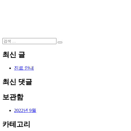
검
검
색:
색
최신 글
진료 안내
최신 댓글
보관함
2022년 9월
카테고리