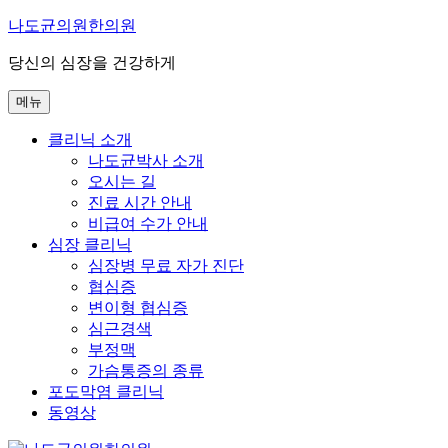
콘
나도균의원한의원
텐
당신의 심장을 건강하게
츠
로
메뉴
바
로
클리닉 소개
가
나도균박사 소개
기
오시는 길
진료 시간 안내
비급여 수가 안내
심장 클리닉
심장병 무료 자가 진단
협심증
변이형 협심증
심근경색
부정맥
가슴통증의 종류
포도막염 클리닉
동영상