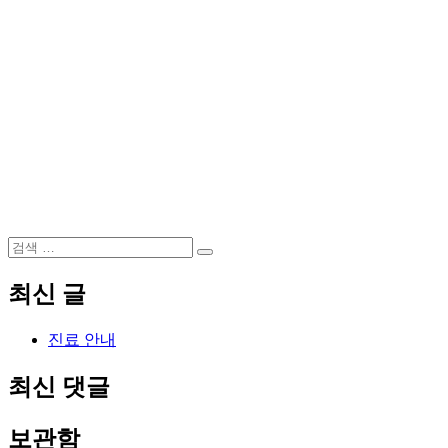
검
검
색:
색
최신 글
진료 안내
최신 댓글
보관함