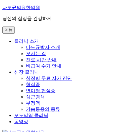
콘
나도균의원한의원
텐
당신의 심장을 건강하게
츠
로
메뉴
바
로
클리닉 소개
가
나도균박사 소개
기
오시는 길
진료 시간 안내
비급여 수가 안내
심장 클리닉
심장병 무료 자가 진단
협심증
변이형 협심증
심근경색
부정맥
가슴통증의 종류
포도막염 클리닉
동영상