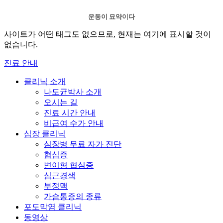
운동이 묘약이다
사이트가 어떤 태그도 없으므로, 현재는 여기에 표시할 것이
없습니다.
진료 안내
클리닉 소개
나도균박사 소개
오시는 길
진료 시간 안내
비급여 수가 안내
심장 클리닉
심장병 무료 자가 진단
협심증
변이형 협심증
심근경색
부정맥
가슴통증의 종류
포도막염 클리닉
동영상