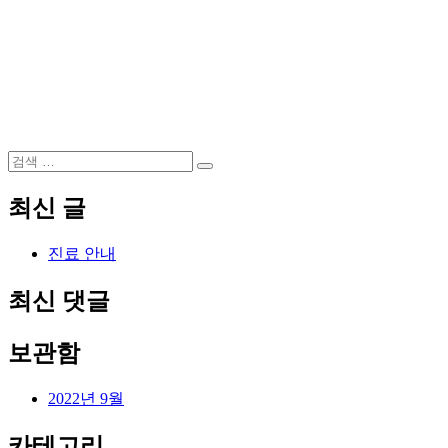
검
검
색:
색
최신 글
진료 안내
최신 댓글
보관함
2022년 9월
카테고리