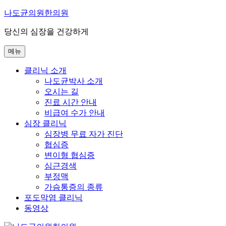
콘
나도균의원한의원
텐
당신의 심장을 건강하게
츠
로
메뉴
바
로
클리닉 소개
가
나도균박사 소개
기
오시는 길
진료 시간 안내
비급여 수가 안내
심장 클리닉
심장병 무료 자가 진단
협심증
변이형 협심증
심근경색
부정맥
가슴통증의 종류
포도막염 클리닉
동영상