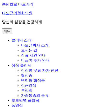
콘텐츠로 바로가기
나도균의원한의원
당신의 심장을 건강하게
메뉴
클리닉 소개
나도균박사 소개
오시는 길
진료 시간 안내
비급여 수가 안내
심장 클리닉
심장병 무료 자가 진단
협심증
변이형 협심증
심근경색
부정맥
가슴통증의 종류
포도막염 클리닉
동영상