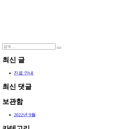
검
검
색:
색
최신 글
진료 안내
최신 댓글
보관함
2022년 9월
카테고리