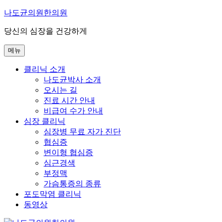
콘
나도균의원한의원
텐
당신의 심장을 건강하게
츠
로
메뉴
바
로
클리닉 소개
가
나도균박사 소개
기
오시는 길
진료 시간 안내
비급여 수가 안내
심장 클리닉
심장병 무료 자가 진단
협심증
변이형 협심증
심근경색
부정맥
가슴통증의 종류
포도막염 클리닉
동영상