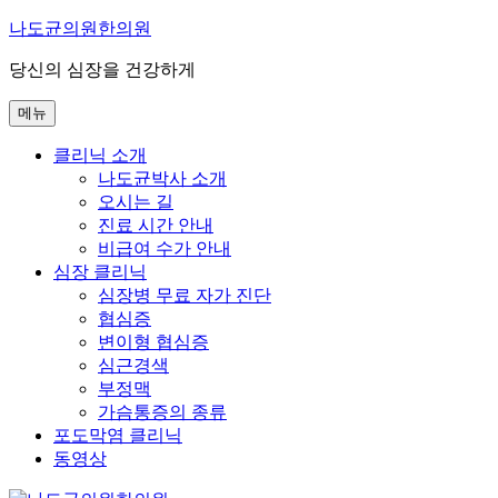
콘
나도균의원한의원
텐
당신의 심장을 건강하게
츠
로
메뉴
바
로
클리닉 소개
가
나도균박사 소개
기
오시는 길
진료 시간 안내
비급여 수가 안내
심장 클리닉
심장병 무료 자가 진단
협심증
변이형 협심증
심근경색
부정맥
가슴통증의 종류
포도막염 클리닉
동영상