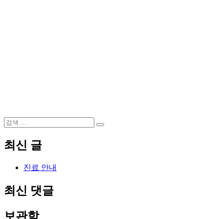
검
검
색:
색
최신 글
진료 안내
최신 댓글
보관함