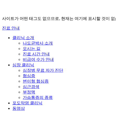
사이트가 어떤 태그도 없으므로, 현재는 여기에 표시할 것이 없
진료 안내
클리닉 소개
나도균박사 소개
오시는 길
진료 시간 안내
비급여 수가 안내
심장 클리닉
심장병 무료 자가 진단
협심증
변이형 협심증
심근경색
부정맥
가슴통증의 종류
포도막염 클리닉
동영상