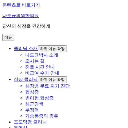
콘텐츠로 바로가기
나도균의원한의원
당신의 심장을 건강하게
메뉴
클리닉 소개
하위 메뉴 확장
나도균박사 소개
오시는 길
진료 시간 안내
비급여 수가 안내
심장 클리닉
하위 메뉴 확장
심장병 무료 자가 진단
협심증
변이형 협심증
심근경색
부정맥
가슴통증의 종류
포도막염 클리닉
동영상